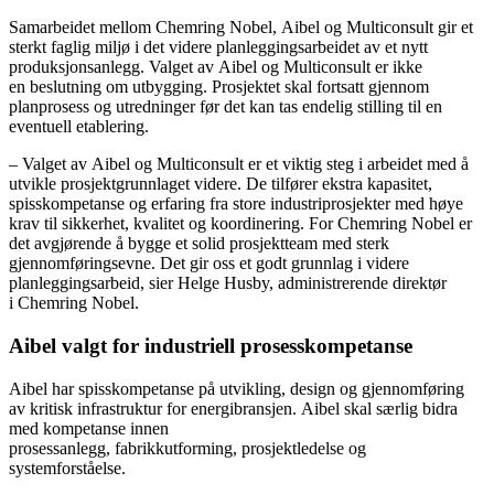
Samarbeidet mellom Chemring Nobel, Aibel og Multiconsult gir et
sterkt faglig miljø i det videre planleggingsarbeidet av et nytt
produksjonsanlegg. Valget av Aibel og Multiconsult er ikke
en beslutning om utbygging. Prosjektet skal fortsatt gjennom
planprosess og utredninger før det kan tas endelig stilling til en
eventuell etablering.
– Valget av Aibel og Multiconsult er et viktig steg i arbeidet med å
utvikle prosjektgrunnlaget videre. De tilfører ekstra kapasitet,
spisskompetanse og erfaring fra store industriprosjekter med høye
krav til sikkerhet, kvalitet og koordinering. For Chemring Nobel er
det avgjørende å bygge et solid prosjektteam med sterk
gjennomføringsevne. Det gir oss et godt grunnlag i videre
planleggingsarbeid, sier Helge Husby, administrerende direktør
i Chemring Nobel.
Aibel valgt for industriell prosesskompetanse
Aibel har spisskompetanse på utvikling, design og gjennomføring
av kritisk infrastruktur for energibransjen. Aibel skal særlig bidra
med kompetanse innen
prosessanlegg, fabrikkutforming, prosjektledelse og
systemforståelse.