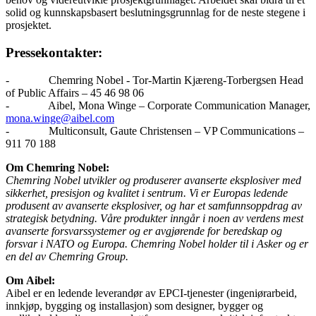
solid og kunnskapsbasert beslutningsgrunnlag for de neste stegene i
prosjektet.
Pressekontakter:
- Chemring Nobel - Tor-Martin Kjæreng-Torbergsen Head
of Public Affairs – 45 46 98 06
- Aibel, Mona Winge – Corporate Communication Manager,
mona.winge@aibel.com
- Multiconsult, Gaute Christensen – VP Communications –
911 70 188
Om Chemring Nobel:
Chemring Nobel utvikler og produserer avanserte eksplosiver med
sikkerhet, presisjon og kvalitet i sentrum. Vi er Europas ledende
produsent av avanserte eksplosiver, og har et samfunnsoppdrag av
strategisk betydning. Våre produkter inngår i noen av verdens mest
avanserte forsvarssystemer og er avgjørende for beredskap og
forsvar i NATO og Europa. Chemring Nobel holder til i Asker og er
en del av Chemring Group.
Om Aibel:
Aibel er en ledende leverandør av EPCI-tjenester (ingeniørarbeid,
innkjøp, bygging og installasjon) som designer, bygger og