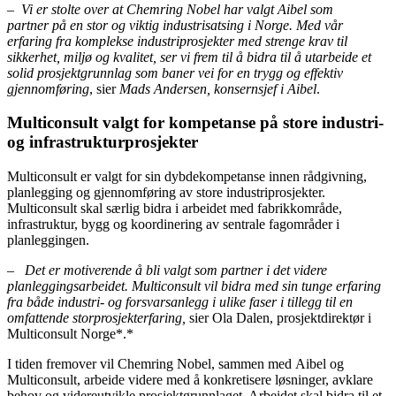
–
Vi er stolte over at Chemring Nobel har valgt Aibel som
partner på en stor og viktig industrisatsing i Norge. Med vår
erfaring fra komplekse industriprosjekter med strenge krav til
sikkerhet, miljø og kvalitet, ser vi frem til å bidra til å utarbeide et
solid prosjektgrunnlag som baner vei for en trygg og effektiv
gjennomføring
, sier
Mads Andersen, konsernsjef i Aibel
.
Multiconsult valgt for kompetanse på store industri-
og infrastrukturprosjekter
Multiconsult er valgt for sin dybdekompetanse innen rådgivning,
planlegging og gjennomføring av store industriprosjekter.
Multiconsult skal særlig bidra i arbeidet med fabrikkområde,
infrastruktur, bygg og koordinering av sentrale fagområder i
planleggingen.
–
Det er motiverende å bli valgt som partner i det videre
planleggingsarbeidet. Multiconsult vil bidra med sin tunge erfaring
fra både industri- og forsvarsanlegg i ulike faser i tillegg til en
omfattende storprosjekterfaring,
sier Ola Dalen, prosjektdirektør i
Multiconsult Norge*.*
I tiden fremover vil Chemring Nobel, sammen med Aibel og
Multiconsult, arbeide videre med å konkretisere løsninger, avklare
behov og videreutvikle prosjektgrunnlaget. Arbeidet skal bidra til et