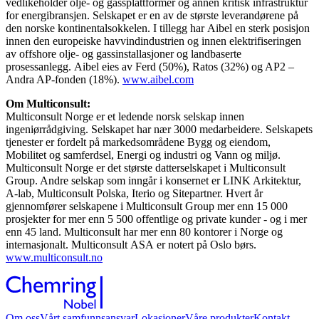
vedlikeholder olje- og gassplattformer og annen kritisk infrastruktur
for energibransjen. Selskapet er en av de største leverandørene på
den norske kontinentalsokkelen. I tillegg har Aibel en sterk posisjon
innen den europeiske havvindindustrien og innen elektrifiseringen
av offshore olje- og gassinstallasjoner og landbaserte
prosessanlegg. Aibel eies av Ferd (50%), Ratos (32%) og AP2 –
Andra AP-fonden (18%).
www.aibel.com
Om Multiconsult:
Multiconsult Norge er et ledende norsk selskap innen
ingeniørrådgiving. Selskapet har nær 3000 medarbeidere. Selskapets
tjenester er fordelt på markedsområdene Bygg og eiendom,
Mobilitet og samferdsel, Energi og industri og Vann og miljø.
Multiconsult Norge er det største datterselskapet i Multiconsult
Group. Andre selskap som inngår i konsernet er LINK Arkitektur,
A-lab, Multiconsult Polska, Iterio og Sitepartner. Hvert år
gjennomfører selskapene i Multiconsult Group mer enn 15 000
prosjekter for mer enn 5 500 offentlige og private kunder - og i mer
enn 45 land. Multiconsult har mer enn 80 kontorer i Norge og
internasjonalt. Multiconsult ASA er notert på Oslo børs.
www.multiconsult.no
Om oss
Vårt samfunnsansvar
Lokasjoner
Våre produkter
Kontakt